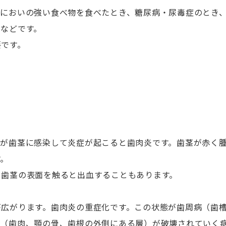
。においの強い食べ物を食べたとき、糖尿病・尿毒症のとき
などです。
要です。
菌が歯茎に感染して炎症が起こると歯肉炎です。歯茎が赤く
す。
、歯茎の表面を触ると出血することもあります。
が広がります。歯肉炎の重症化です。この状態が歯周病（歯
織（歯肉、顎の骨、歯根の外側にある層）が破壊されていく