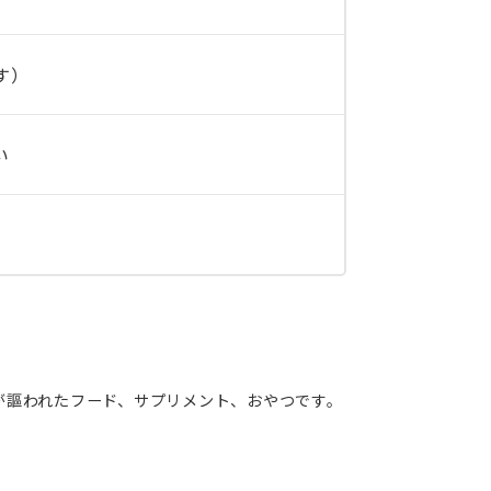
す）
い
が謳われたフード、サプリメント、おやつです。