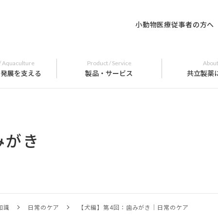
小動物医療従事者の方へ
/ Aquaculture
Product / Service
About
の発展を支える
製品・サービス
共立製薬
みがき
知識
日常のケア
【犬編】第4回：歯みがき｜日常のケア