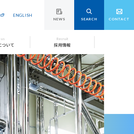
ENGLISH
NEWS
SEARCH
CONTACT
 us
Recruit
について
採用情報